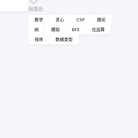
标签云
数学
贪心
CSP
图论
树
模拟
BFS
位运算
排序
数据类型