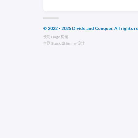
© 2022 - 2025 Divide and Conquer. All rights r
使用
Hugo
构建
主题
Stack
由
Jimmy
设计