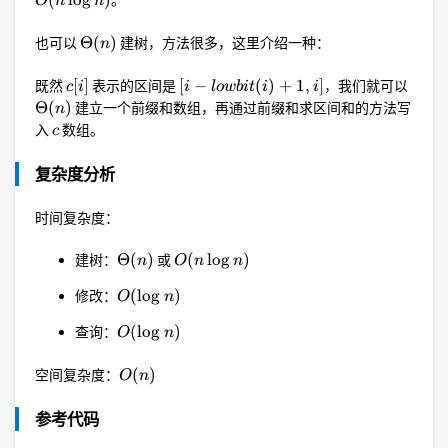
(
l
o
g
)
O
n
n
n)
\Theta
Θ
(
)
也可以
建树，方法很多，这里介绍一种：
n
(n)
c[i]
[i -
\The
[
]
[
−
(
)
+
1
,
]
既然
表示的区间是
，我们就可以
c
i
i
l
o
w
bi
t
i
i
lowbit(i)
(n)
Θ
(
)
建立一个前缀和数组，再通过前缀和求区间和的方法写
n
+ 1, i]
c
入
数组。
c
复杂度分析
时间复杂度：
\Theta
O(n
Θ
(
)
(
l
o
g
)
建树：
或
n
O
n
n
(n)
\log
O(\log
(
l
o
g
)
修改：
O
n
n)
n)
O(\log
(
l
o
g
)
查询：
O
n
n)
O(n)
(
)
空间复杂度：
O
n
参考代码