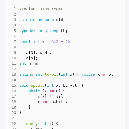
#include
<iostream>
using
namespace
std
;
typedef
long
long
LL
;
const
int
N
=
5e5
+
10
;
LL
a
[
N
],
s
[
N
];
LL
c
[
N
];
int
n
,
m
;
inline
int
lowbit
(
int
x
)
{
return
x
&
-
x
;
}
void
update
(
int
x
,
LL
val
)
{
while
(
x
<=
n
)
{
c
[
x
]
+=
val
;
x
+=
lowbit
(
x
);
}
}
LL
query
(
int
x
)
{