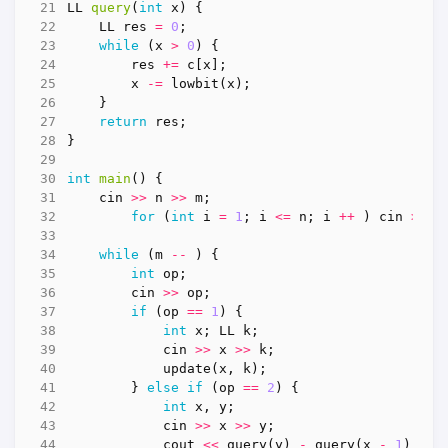
LL
query
(
int
x
)
{
LL
res
=
0
;
while
(
x
>
0
)
{
res
+=
c
[
x
];
x
-=
lowbit
(
x
);
}
return
res
;
}
int
main
()
{
cin
>>
n
>>
m
;
for
(
int
i
=
1
;
i
<=
n
;
i
++
)
cin
>>
a
while
(
m
--
)
{
int
op
;
cin
>>
op
;
if
(
op
==
1
)
{
int
x
;
LL
k
;
cin
>>
x
>>
k
;
update
(
x
,
k
);
}
else
if
(
op
==
2
)
{
int
x
,
y
;
cin
>>
x
>>
y
;
cout
<<
query
(
y
)
-
query
(
x
-
1
)
<<