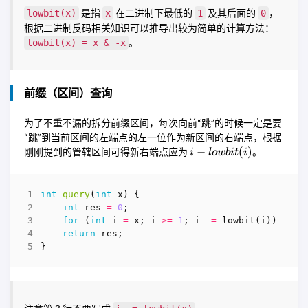
是指
在二进制下最低的
及其后面的
，
lowbit(x)
x
1
0
根据二进制反码相关知识可以推导出较为简单的计算方法：
。
lowbit(x) = x & -x
前缀（区间）查询
为了不重不漏的拆分前缀区间，每次向前“跳”的时候一定是要
“跳”到当前区间的左端点的左一位作为新区间的右端点，根据
i -
−
(
)
刚刚提到的管辖区间可得新右端点应为
。
i
l
o
w
bi
t
i
lowbit(i)
int
query
(
int
x
)
{
int
res
=
0
;
for
(
int
i
=
x
;
i
>=
1
;
i
-=
lowbit
(
i
))
res
return
res
;
}