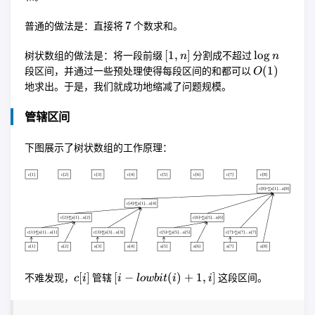
\cdots
+ a[7]
7
7
普通的做法是：直接将
个数求和。
[1,
\log
[
1
,
]
l
o
g
树状数组的做法是：将一段前缀
分割成不超过
n
n
n]
n
O(1)
(
1
)
段区间，并通过一些预处理使得每段区间的和都可以
O
地求出。于是，我们就成功地缩减了问题规模。
管辖区间
下图展示了树状数组的工作原理：
c[i]
[i -
[
]
[
−
(
)
+
1
,
]
不难发现，
管辖
这段区间。
c
i
i
l
o
w
bi
t
i
i
lowbit(i)
+ 1, i]