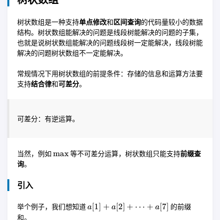
树状数组是一种支持
单点修改
和
区间查询
的代码量较小的数据
结构。树状数组能解决的问题是线段树能解决的问题的子集，
也就是说树状数组能解决的问题线段树一定能解决，线段树能
解决的问题树状数组不一定能解决。
常规情况下用树状数组的前提条件：存储的信息和运算方法要
支持
结合律
和
可差分
。
可差分：有逆运算。
\max
m
a
x
当然，例如
等不可差分运算，树状数组只能支持
前缀查
询
。
引入
a[1] +
[
1
]
+
[
2
]
+
⋯
+
[
7
]
举个例子，我们想知道
的前缀
a
a
a
a[2] +
和。