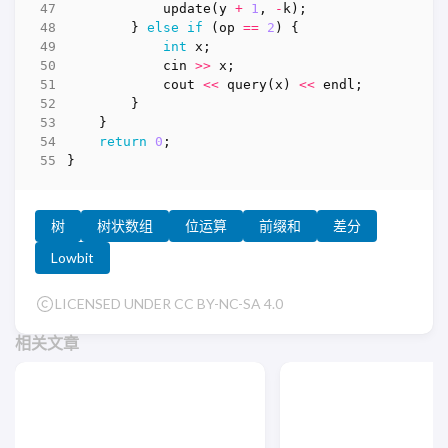
update
(
y
+
1
,
-
k
);
}
else
if
(
op
==
2
)
{
int
x
;
cin
>>
x
;
cout
<<
query
(
x
)
<<
endl
;
}
}
return
0
;
}
树
树状数组
位运算
前缀和
差分
Lowbit
LICENSED UNDER CC BY-NC-SA 4.0
相关文章