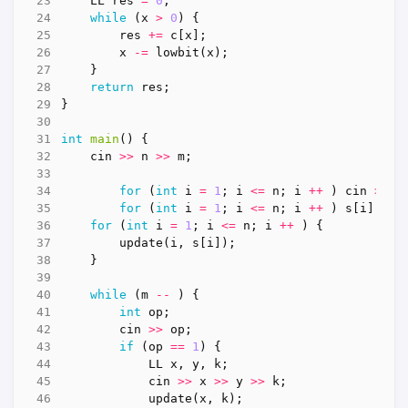
LL
res
=
0
;
while
(
x
>
0
)
{
res
+=
c
[
x
];
x
-=
lowbit
(
x
);
}
return
res
;
}
int
main
()
{
cin
>>
n
>>
m
;
for
(
int
i
=
1
;
i
<=
n
;
i
++
)
cin
>>
a
for
(
int
i
=
1
;
i
<=
n
;
i
++
)
s
[
i
]
=
a
for
(
int
i
=
1
;
i
<=
n
;
i
++
)
{
update
(
i
,
s
[
i
]);
}
while
(
m
--
)
{
int
op
;
cin
>>
op
;
if
(
op
==
1
)
{
LL
x
,
y
,
k
;
cin
>>
x
>>
y
>>
k
;
update
(
x
,
k
);