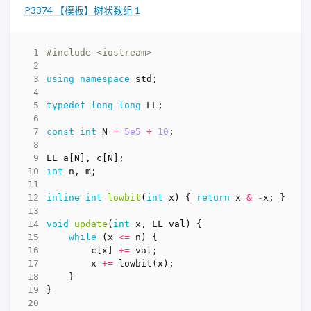
P3374 【模板】树状数组 1
#include
<iostream>
using
namespace
std
;
typedef
long
long
LL
;
const
int
N
=
5e5
+
10
;
LL
a
[
N
],
c
[
N
];
int
n
,
m
;
inline
int
lowbit
(
int
x
)
{
return
x
&
-
x
;
}
void
update
(
int
x
,
LL
val
)
{
while
(
x
<=
n
)
{
c
[
x
]
+=
val
;
x
+=
lowbit
(
x
);
}
}