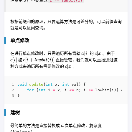
注意第 3 行不要写成
i -= lowbit(x)
根据前缀和的原理，只要运算方法是可差分的，可以前缀查询
就是可以区间查询。
单点修改
a[i]
c[x]
c[i]
[
]
[
]
在进行单点修改时，只需遍历所有管辖
的
。由于
a
i
c
x
c[i +
[
]
[
+
(
)]
被
直接管辖，我们就可以直接通过这
c
i
c
i
l
o
w
bi
t
i
lowbit(i)]
c[x]
[
]
种方式来遍历所有需要修改的
。
c
x
void
update
(
int
x
,
int
val
)
{
for
(
int
i
=
x
;
i
<=
n
;
i
+=
lowbit
(
i
))
c
[
i
]
}
建树
n
O(n
最简单的方法是直接替换成
次单点修改，复杂度
n
\log
。