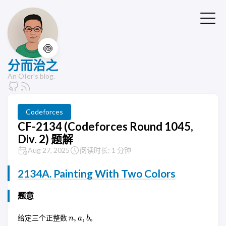
🍥
分而治之
An OIer's blog.
Codeforces
CF-2134 (Codeforces Round 1045,
Div. 2) 题解
Aug 27, 2025
阅读时长: 1 分钟
2134A. Painting With Two Colors
题意
n,
,
,
给定三个正整数
。
n
a
b