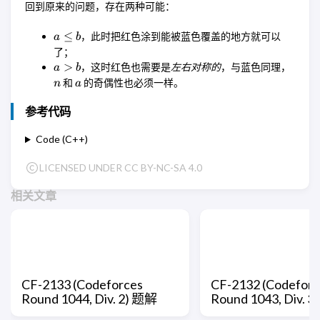
回到原来的问题，存在两种可能：
a
≤
，此时把红色涂到能被蓝色覆盖的地方就可以
a
b
\leq
了；
b
a
n
>
，这时红色也需要是
左右对称的
，与蓝色同理，
a
b
>
a
和
的奇偶性也必须一样。
n
a
b
参考代码
Code (C++)
LICENSED UNDER CC BY-NC-SA 4.0
相关文章
CF-2133 (Codeforces
CF-2132 (Codeforc
Round 1044, Div. 2) 题解
Round 1043, Div. 