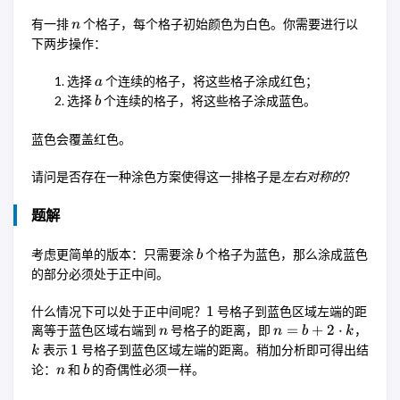
a,
b
n
有一排
个格子，每个格子初始颜色为白色。你需要进行以
n
下两步操作：
a
选择
个连续的格子，将这些格子涂成红色；
a
b
选择
个连续的格子，将这些格子涂成蓝色。
b
蓝色会覆盖红色。
请问是否存在一种涂色方案使得这一排格子是
左右对称的
？
题解
b
考虑更简单的版本：只需要涂
个格子为蓝色，那么涂成蓝色
b
的部分必须处于正中间。
1
1
什么情况下可以处于正中间呢？
号格子到蓝色区域左端的距
n
n = b
k
=
+
2
⋅
离等于蓝色区域右端到
号格子的距离，即
，
n
n
b
k
+ 2
1
1
表示
号格子到蓝色区域左端的距离。稍加分析即可得出结
k
\cdot
n
b
论：
和
的奇偶性必须一样。
n
b
k